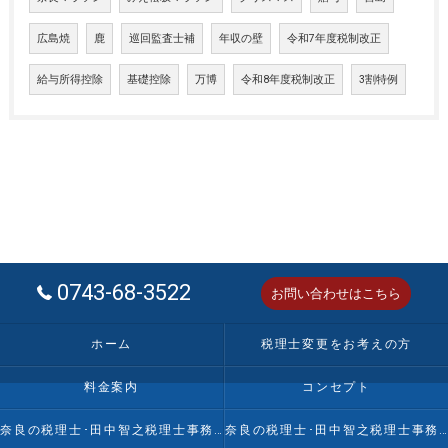
広島焼
鹿
巡回監査士補
年収の壁
令和7年度税制改正
給与所得控除
基礎控除
万博
令和8年度税制改正
3割特例
0743-68-3522
お問い合わせはこちら
ホーム
税理士変更をお考えの方
料金案内
コンセプト
奈良の税理士･田中智之税理士事務所の口コミ情報
奈良の税理士･田中智之税理士事務所の評判