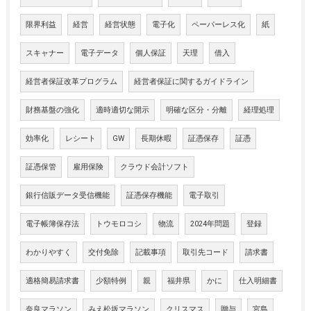
限界利益
経営
経営状態
電子化
ペーパーレス化
紙
スキャナー
電子データ
個人保証
天理
借入
経営者保証改革プログラム
経営者保証に関するガイドライン
財務基盤の強化
適時適切な開示
明確な区分・分離
経理処理
効率化
レシート
GW
長期休暇
証憑保存
証憑
証憑保管
雇用保険
クラウド会計ソフト
銀行信販データ受信機能
証憑保存機能
電子取引
電子帳簿保存法
トウモロコシ
物流
2024年問題
登録
わかりやすく
交付免除
記載事項
取引先コード
請求書
適格簡易請求書
少額特例
親
福井県
かに
仕入明細書
奈良マラソン
みえ松坂マラソン
クリスマス
贈与
宮島