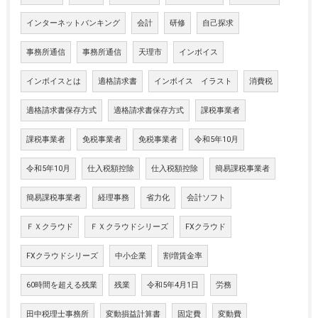
インターネットバンキング
会計
研修
自己探求
事務所通信
事務所通信
天理市
インボイス
インボイスとは
適格請求書
インボイス イラスト
消費税
適格請求書保存方式
適格請求書保存方式
課税事業者
課税事業者
免税事業者
免税事業者
令和5年10月
令和5年10月
仕入税額控除
仕入税額控除
簡易課税事業者
簡易課税事業者
経理事務
省力化
会計ソフト
ＦＸクラウド
ＦＸクラウドシリーズ
FXクラウド
FXクラウドシリーズ
中小企業
割増賃金率
60時間を超える残業
残業
令和5年4月1日
労務
田中税理士事務所
変動損益計算書
固定費
変動費