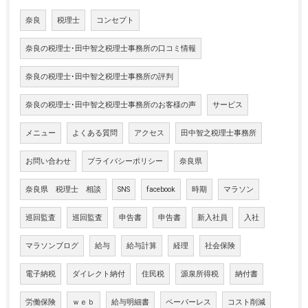
奈良
税理士
コンセプト
奈良の税理士･田中智之税理士事務所の口コミ情報
奈良の税理士･田中智之税理士事務所の評判
奈良の税理士･田中智之税理士事務所のお客様の声
サービス
メニュー
よくある質問
アクセス
田中智之税理士事務所
お問い合わせ
プライバシーポリシー
奈良県
奈良県 税理士 相談
SNS
facebook
時期
マラソン
巡回監査
巡回監査
申告書
申告書
新入社員
入社
マラソンブログ
給与
給与計算
経理
社会保険
電子納税
ダイレクト納付
住民税
源泉所得税
納付書
労働保険
ｗｅｂ
給与明細書
ペーパーレス
コスト削減