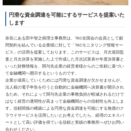
円滑な資金調達を可能にするサービスを提案いた
します
奈良にある田中智之税理士事務所は、TKC全国会の会員として顧
問契約を結んでいる企業様に対して「TKCモニタリング情報サー
ビス」の活用を提案しております。このサービスは、月次巡回監
査と月次決算を実施した上で作成した月次試算表や年度決算書と
いった財務情報を、関与先企業の経営者様からのご依頼に基づい
て金融機関へ開示するというものです。
企業が成長していくためには円滑な資金調達が欠かせませんが、
法人税の電子申告を行うと自動的に金融機関へ決算書が開示され
るため、それによって関与先企業の事務負担が軽減されるだけで
はなく経営の透明性が高まって金融機関からの信頼性も向上しま
す。信頼関係の構築による円滑な資金調達を可能にする無償のク
ラウドサービスを活用したいとお考えでしたら、経理のエキスパ
ートとして高い評価を得ている信頼と実績の事務所へぜひお問い
合わせください。