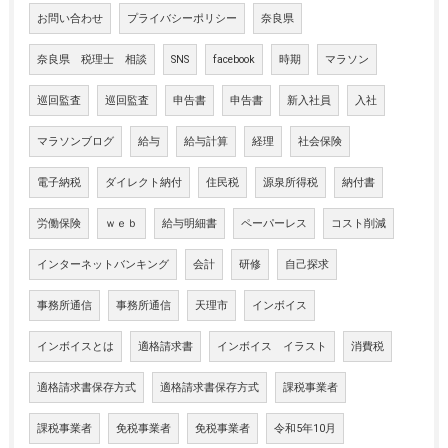
お問い合わせ
プライバシーポリシー
奈良県
奈良県 税理士 相談
SNS
facebook
時期
マラソン
巡回監査
巡回監査
申告書
申告書
新入社員
入社
マラソンブログ
給与
給与計算
経理
社会保険
電子納税
ダイレクト納付
住民税
源泉所得税
納付書
労働保険
ｗｅｂ
給与明細書
ペーパーレス
コスト削減
インターネットバンキング
会計
研修
自己探求
事務所通信
事務所通信
天理市
インボイス
インボイスとは
適格請求書
インボイス イラスト
消費税
適格請求書保存方式
適格請求書保存方式
課税事業者
課税事業者
免税事業者
免税事業者
令和5年10月