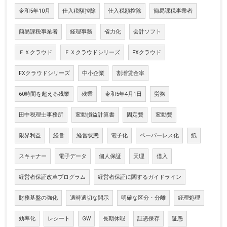
令和5年10月
仕入税額控除
仕入税額控除
簡易課税事業者
簡易課税事業者
経理事務
省力化
会計ソフト
ＦＸクラウド
ＦＸクラウドシリーズ
FXクラウド
FXクラウドシリーズ
中小企業
割増賃金率
60時間を超える残業
残業
令和5年4月1日
労務
田中税理士事務所
変動損益計算書
固定費
変動費
限界利益
経営
経営状態
電子化
ペーパーレス化
紙
スキャナー
電子データ
個人保証
天理
借入
経営者保証改革プログラム
経営者保証に関するガイドライン
財務基盤の強化
適時適切な開示
明確な区分・分離
経理処理
効率化
レシート
GW
長期休暇
証憑保存
証憑