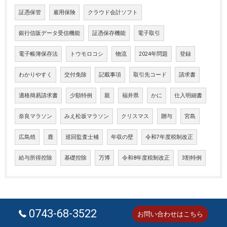
証憑保管
雇用保険
クラウド会計ソフト
銀行信販データ受信機能
証憑保存機能
電子取引
電子帳簿保存法
トウモロコシ
物流
2024年問題
登録
わかりやすく
交付免除
記載事項
取引先コード
請求書
適格簡易請求書
少額特例
親
福井県
かに
仕入明細書
奈良マラソン
みえ松坂マラソン
クリスマス
贈与
宮島
広島焼
鹿
巡回監査士補
年収の壁
令和7年度税制改正
給与所得控除
基礎控除
万博
令和8年度税制改正
3割特例
0743-68-3522
お問い合わせはこちら