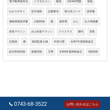
電子帳簿保存法
トウモロコシ
物流
2024年問題
登録
わかりやすく
交付免除
記載事項
取引先コード
請求書
適格簡易請求書
少額特例
親
福井県
かに
仕入明細書
奈良マラソン
みえ松坂マラソン
クリスマス
贈与
宮島
広島焼
鹿
巡回監査士補
年収の壁
令和7年度税制改正
給与所得控除
基礎控除
万博
令和8年度税制改正
3割特例
0743-68-3522
お問い合わせはこちら