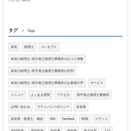
タグ
Tags
奈良
税理士
コンセプト
奈良の税理士･田中智之税理士事務所の口コミ情報
奈良の税理士･田中智之税理士事務所の評判
奈良の税理士･田中智之税理士事務所のお客様の声
サービス
メニュー
よくある質問
アクセス
田中智之税理士事務所
お問い合わせ
プライバシーポリシー
奈良県
奈良県 税理士 相談
SNS
facebook
時期
マラソン
巡回監査
巡回監査
申告書
申告書
新入社員
入社