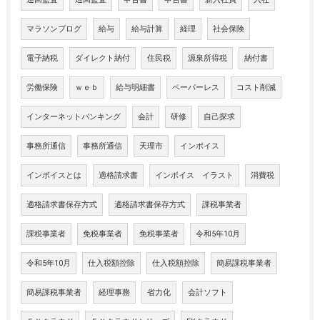
マラソンブログ
給与
給与計算
経理
社会保険
電子納税
ダイレクト納付
住民税
源泉所得税
納付書
労働保険
ｗｅｂ
給与明細書
ペーパーレス
コスト削減
インターネットバンキング
会計
研修
自己探求
事務所通信
事務所通信
天理市
インボイス
インボイスとは
適格請求書
インボイス イラスト
消費税
適格請求書保存方式
適格請求書保存方式
課税事業者
課税事業者
免税事業者
免税事業者
令和5年10月
令和5年10月
仕入税額控除
仕入税額控除
簡易課税事業者
簡易課税事業者
経理事務
省力化
会計ソフト