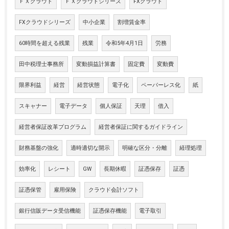
ＦＸクラウド
ＦＸクラウドシリーズ
FXクラウド
FXクラウドシリーズ
中小企業
割増賃金率
60時間を超える残業
残業
令和5年4月1日
労務
田中税理士事務所
変動損益計算書
固定費
変動費
限界利益
経営
経営状態
電子化
ペーパーレス化
紙
スキャナー
電子データ
個人保証
天理
借入
経営者保証改革プログラム
経営者保証に関するガイドライン
財務基盤の強化
適時適切な開示
明確な区分・分離
経理処理
効率化
レシート
GW
長期休暇
証憑保存
証憑
証憑保管
雇用保険
クラウド会計ソフト
銀行信販データ受信機能
証憑保存機能
電子取引