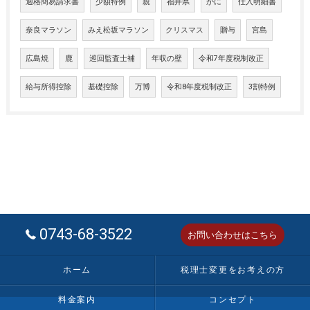
適格簡易請求書
少額特例
親
福井県
かに
仕入明細書
奈良マラソン
みえ松坂マラソン
クリスマス
贈与
宮島
広島焼
鹿
巡回監査士補
年収の壁
令和7年度税制改正
給与所得控除
基礎控除
万博
令和8年度税制改正
3割特例
0743-68-3522
お問い合わせはこちら
ホーム
税理士変更をお考えの方
料金案内
コンセプト