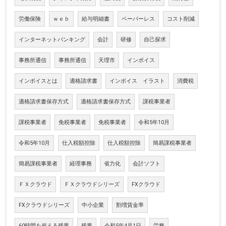
労働保険
ｗｅｂ
給与明細書
ペーパーレス
コスト削減
インターネットバンキング
会計
研修
自己探求
事務所通信
事務所通信
天理市
インボイス
インボイスとは
適格請求書
インボイス イラスト
消費税
適格請求書保存方式
適格請求書保存方式
課税事業者
課税事業者
免税事業者
免税事業者
令和5年10月
令和5年10月
仕入税額控除
仕入税額控除
簡易課税事業者
簡易課税事業者
経理事務
省力化
会計ソフト
ＦＸクラウド
ＦＸクラウドシリーズ
FXクラウド
FXクラウドシリーズ
中小企業
割増賃金率
60時間を超える残業
残業
令和5年4月1日
労務