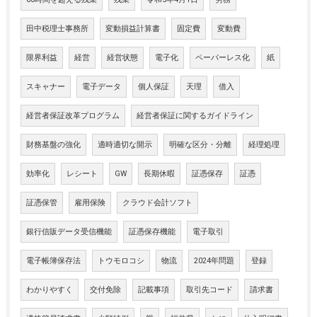
田中税理士事務所
変動損益計算書
固定費
変動費
限界利益
経営
経営状態
電子化
ペーパーレス化
紙
スキャナー
電子データ
個人保証
天理
借入
経営者保証改革プログラム
経営者保証に関するガイドライン
財務基盤の強化
適時適切な開示
明確な区分・分離
経理処理
効率化
レシート
GW
長期休暇
証憑保存
証憑
証憑保管
雇用保険
クラウド会計ソフト
銀行信販データ受信機能
証憑保存機能
電子取引
電子帳簿保存法
トウモロコシ
物流
2024年問題
登録
わかりやすく
交付免除
記載事項
取引先コード
請求書