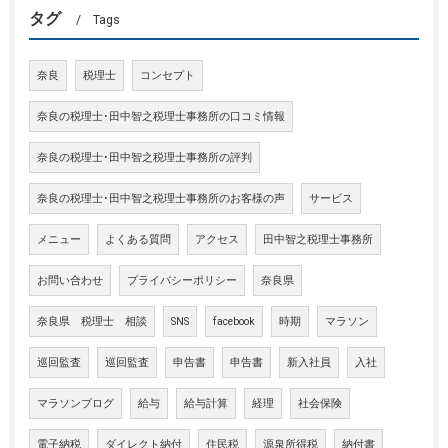
タグ
Tags
奈良
税理士
コンセプト
奈良の税理士･田中智之税理士事務所の口コミ情報
奈良の税理士･田中智之税理士事務所の評判
奈良の税理士･田中智之税理士事務所のお客様の声
サービス
メニュー
よくある質問
アクセス
田中智之税理士事務所
お問い合わせ
プライバシーポリシー
奈良県
奈良県 税理士 相談
SNS
facebook
時期
マラソン
巡回監査
巡回監査
申告書
申告書
新入社員
入社
マラソンブログ
給与
給与計算
経理
社会保険
電子納税
ダイレクト納付
住民税
源泉所得税
納付書